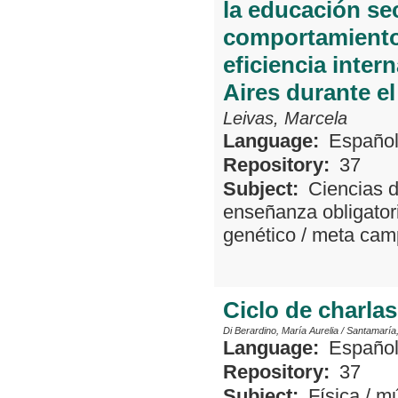
la educación se
comportamiento 
eficiencia inter
Aires durante e
Leivas, Marcela
Language:
Españo
Repository:
37
Subject:
Ciencias 
enseñanza obligator
genético
/
meta cam
Ciclo de charlas
Di Berardino, María Aurelia
/
Santamaría
Language:
Españo
Repository:
37
Subject:
Física
/
mú