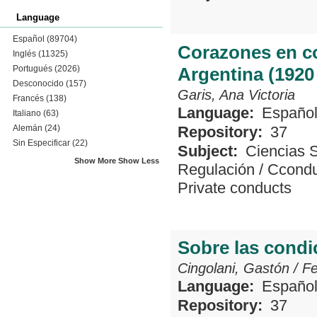
Language
Español
(89704)
Corazones en co
Inglés
(11325)
Portugués
(2026)
Argentina (1920
Desconocido
(157)
Garis, Ana Victoria
Francés
(138)
Language:
Españo
Italiano
(63)
Alemán
(24)
Repository:
37
Sin Especificar
(22)
Subject:
Ciencias 
Show More
Show Less
Regulación
/
Ccondu
Private conducts
Sobre las condi
Cingolani, Gastón
/
Fe
Language:
Españo
Repository:
37