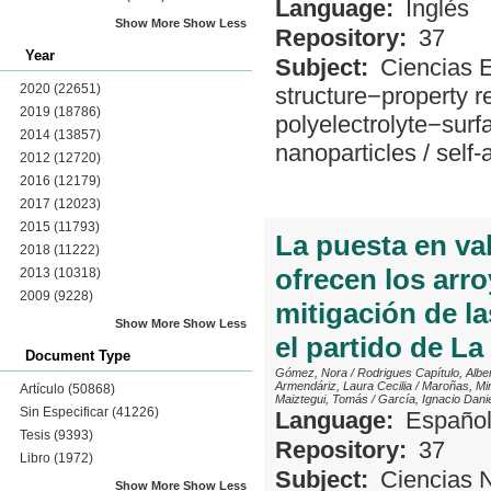
Language:
Inglés
Show More
Show Less
Repository:
37
Year
Subject:
Ciencias 
2020
(22651)
structure−property r
2019
(18786)
polyelectrolyte−sur
2014
(13857)
nanoparticles
/
self
2012
(12720)
2016
(12179)
2017
(12023)
2015
(11793)
La puesta en va
2018
(11222)
ofrecen los arr
2013
(10318)
2009
(9228)
mitigación de la
Show More
Show Less
el partido de La
Document Type
Gómez, Nora
/
Rodrigues Capítulo, Albe
Armendáriz, Laura Cecilia
/
Maroñas, Mir
Artículo
(50868)
Maiztegui, Tomás
/
García, Ignacio Dani
Sin Especificar
(41226)
Language:
Españo
Tesis
(9393)
Repository:
37
Libro
(1972)
Subject:
Ciencias 
Show More
Show Less