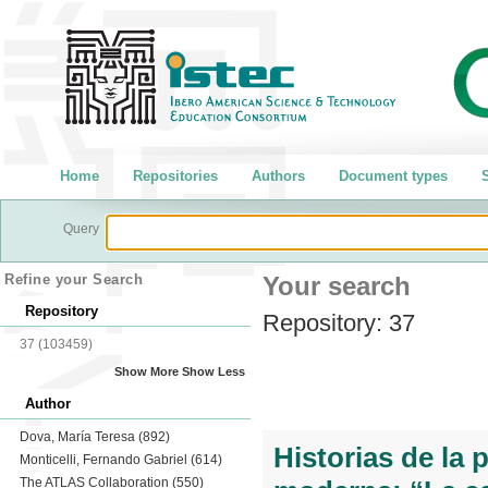
Home
Repositories
Authors
Document types
S
Query
Refine your Search
Your search
Repository
Repository:
37
37
(103459)
Show More
Show Less
Author
Dova, María Teresa
(892)
Historias de la 
Monticelli, Fernando Gabriel
(614)
The ATLAS Collaboration
(550)