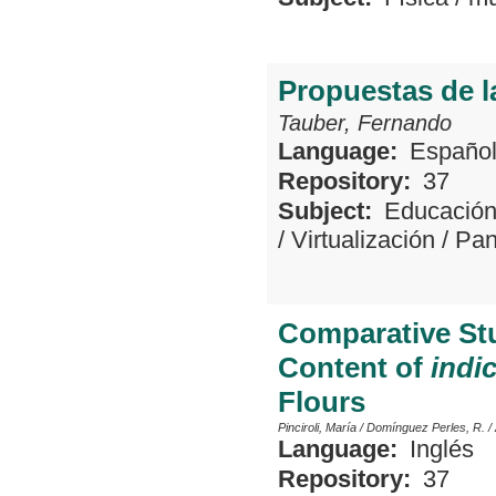
Propuestas de l
Tauber, Fernando
Language:
Españo
Repository:
37
Subject:
Educació
/
Virtualización
/
Pan
Comparative St
Content of
indi
Flours
Pinciroli, María
/
Domínguez Perles, R.
/
Language:
Inglés
Repository:
37