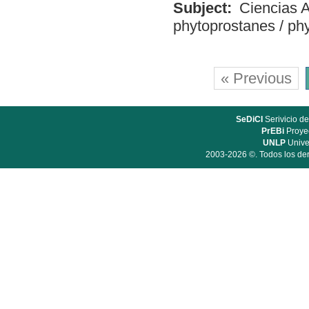
Subject:
Ciencias A
phytoprostanes
/
phy
« Previous
SeDiCI
Serivicio de
PrEBi
Proyec
UNLP
Unive
2003-2026 ©. Todos los der