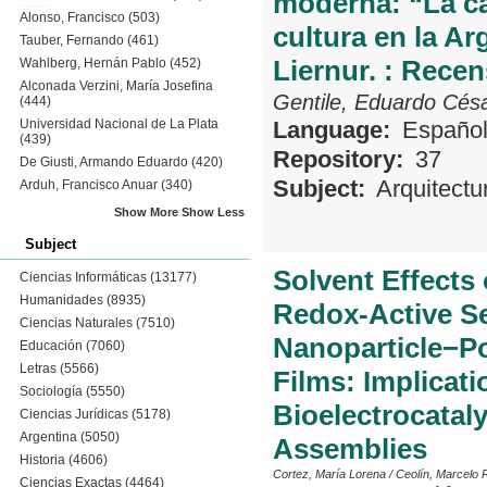
moderna: “La cas
Alonso, Francisco
(503)
cultura en la Ar
Tauber, Fernando
(461)
Liernur. : Recen
Wahlberg, Hernán Pablo
(452)
Alconada Verzini, María Josefina
Gentile, Eduardo Cés
(444)
Universidad Nacional de La Plata
Language:
Españo
(439)
Repository:
37
De Giusti, Armando Eduardo
(420)
Subject:
Arquitectu
Arduh, Francisco Anuar
(340)
Show More
Show Less
Subject
Solvent Effects
Ciencias Informáticas
(13177)
Humanidades
(8935)
Redox-Active S
Ciencias Naturales
(7510)
Nanoparticle−Po
Educación
(7060)
Letras
(5566)
Films: Implicati
Sociología
(5550)
Bioelectrocatal
Ciencias Jurídicas
(5178)
Argentina
(5050)
Assemblies
Historia
(4606)
Cortez, María Lorena
/
Ceolín, Marcelo 
Ciencias Exactas
(4464)