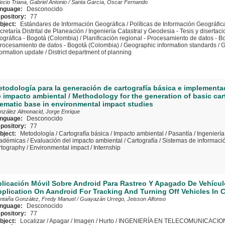
ecio Triana, Gabriel Antonio
/
Santa García, Oscar Fernando
nguage:
Desconocido
pository:
77
bject:
Estándares de Información Geográfica
/
Políticas de Información Geográfic
cretaría Distrital de Planeación
/
Ingeniería Catastral y Geodesia - Tesis y diserta
ográfica - Bogotá (Colombia)
/
Planificación regional - Procesamiento de datos - 
Procesamiento de datos - Bogotá (Colombia)
/
Geographic information standards
/
G
formation update
/
District department of planning
todología para la generación de cartografía básica e implementa
 impacto ambiental / Methodology for the generation of basic ca
ematic base in environmental impact studies
nzález Almonacid, Jorge Enrique
nguage:
Desconocido
pository:
77
bject:
Metodología
/
Cartografía básica
/
Impacto ambiental
/
Pasantía
/
Ingeniería
adémicas
/
Evaluación del impacto ambiental
/
Cartografía
/
Sistemas de informaci
rtography
/
Environmental impact
/
Internship
licación Móvil Sobre Android Para Rastreo Y Apagado De Vehícul
plication On Aandroid For Tracking And Turning Off Vehicles In 
ntaña González, Fredy Manuel
/
Guayazán Urrego, Jeisson Alfonso
nguage:
Desconocido
pository:
77
bject:
Localizar
/
Apagar
/
Imagen
/
Hurto
/
INGENIERÍA EN TELECOMUNICACION