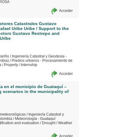
ROSA
Acceder
ectores Catastrales Gustavo
afael Uribe Uribe / Support to the
sectors Gustavo Restrepo and
 Uribe
Nariño
/
Ingeniería Catastral y Geodesia -
ombia)
/
Predios urbanos - Procesamiento de
a
/
Property
/
Internship
Acceder
ía en el municipio de Guataquí –
 scenarios in the municipality of
 meteorológicas
/
Ingeniería Catastral y
olombia
/
Meteorología - Guataquí
tification and evaluation
/
Drought
/
Weather
Acceder