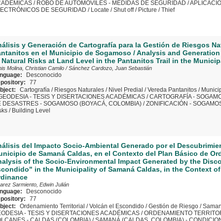
CADÉMICAS
/
ROBO DE AUTOMÓVILES - MEDIDAS DE SEGURIDAD
/
APLICACI
LECTRÓNICOS DE SEGURIDAD
/
Locate
/
Shut off
/
Picture
/
Thief
álisis y Generación de Cartografía para la Gestión de Riesgos Nat
ntanitos en el Municipio de Sogamoso / Analysis and Generatio
 Natural Risks at Land Level in the Pantanitos Trail in the Munic
is Molina, Christian Camilo
/
Sánchez Cardozo, Juan Sebastián
nguage:
Desconocido
pository:
77
bject:
Cartografía
/
Riesgos Naturales
/
Nivel Predial
/
Vereda Pantanitos
/
Munici
GEODESIA - TESIS Y DISERTACIONES ACADÉMICAS
/
CARTOGRAFÍA - SOGAMO
 DESASTRES - SOGAMOSO (BOYACÁ, COLOMBIA)
/
ZONIFICACIÓN - SOGAMO
sks
/
Building Level
álisis del Impacto Socio-Ambiental Generado por el Descubrimien
nicipio de Samaná Caldas, en el Contexto del Plan Básico de Orde
alysis of the Socio-Environmental Impact Generated by the Disco
condido" in the Municipality of Samaná Caldas, in the Context of t
rdinance
arez Sarmiento, Edwin Julián
nguage:
Desconocido
pository:
77
bject:
Ordenamiento Territorial
/
Volcán el Escondido
/
Gestión de Riesgo
/
Saman
ODESIA - TESIS Y DISERTACIONES ACADÉMICAS
/
ORDENAMIENTO TERRITOR
LCANES - CALDAS (COLOMBIA)
/
SAMANÁ (CALDAS, COLOMBIA) - CONDICIO