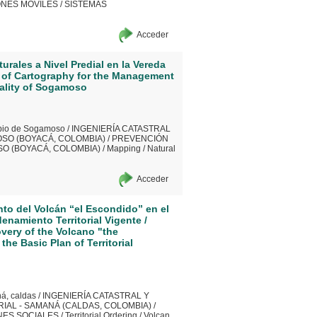
ONES MÓVILES
/
SISTEMAS
Acceder
urales a Nivel Predial en la Vereda
n of Cartography for the Management
ipality of Sogamoso
pio de Sogamoso
/
INGENIERÍA CATASTRAL
SO (BOYACÁ, COLOMBIA)
/
PREVENCIÓN
SO (BOYACÁ, COLOMBIA)
/
Mapping
/
Natural
Acceder
to del Volcán “el Escondido” en el
namiento Territorial Vigente /
very of the Volcano "the
he Basic Plan of Territorial
á, caldas
/
INGENIERÍA CATASTRAL Y
IAL - SAMANÁ (CALDAS, COLOMBIA)
/
NES SOCIALES
/
Territorial Ordering
/
Volcan