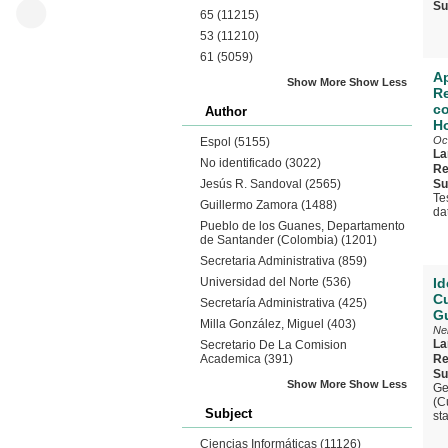
Su
65
(11215)
53
(11210)
61
(5059)
Ap
Show More
Show Less
Re
co
Author
Ho
Oc
Espol
(5155)
La
No identificado
(3022)
Re
Jesús R. Sandoval
(2565)
Su
Te
Guillermo Zamora
(1488)
da
Pueblo de los Guanes, Departamento
de Santander (Colombia)
(1201)
Secretaria Administrativa
(859)
Universidad del Norte
(536)
Id
Cu
Secretaría Administrativa
(425)
G
Milla González, Miguel
(403)
Nei
La
Secretario De La Comision
Academica
(391)
Re
Su
Show More
Show Less
Ge
(C
Subject
st
Ciencias Informáticas
(11126)