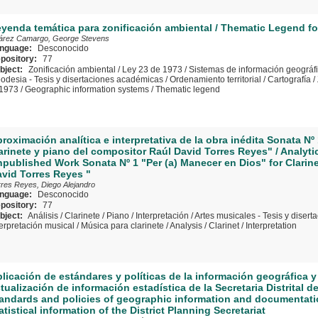
yenda temática para zonificación ambiental / Thematic Legend f
árez Camargo, George Stevens
nguage:
Desconocido
pository:
77
bject:
Zonificación ambiental
/
Ley 23 de 1973
/
Sistemas de información geográf
odesia - Tesis y disertaciones académicas
/
Ordenamiento territorial
/
Cartografía
/
 1973
/
Geographic information systems
/
Thematic legend
roximación analítica e interpretativa de la obra inédita Sonata N
arinete y piano del compositor Raúl David Torres Reyes" / Analyti
published Work Sonata Nº 1 "Per (a) Manecer en Dios" for Clari
vid Torres Reyes "
rres Reyes, Diego Alejandro
nguage:
Desconocido
pository:
77
bject:
Análisis
/
Clarinete
/
Piano
/
Interpretación
/
Artes musicales - Tesis y diser
terpretación musical
/
Música para clarinete
/
Analysis
/
Clarinet
/
Interpretation
licación de estándares y políticas de la información geográfica
tualización de información estadística de la Secretaria Distrital d
andards and policies of geographic information and documentati
atistical information of the District Planning Secretariat