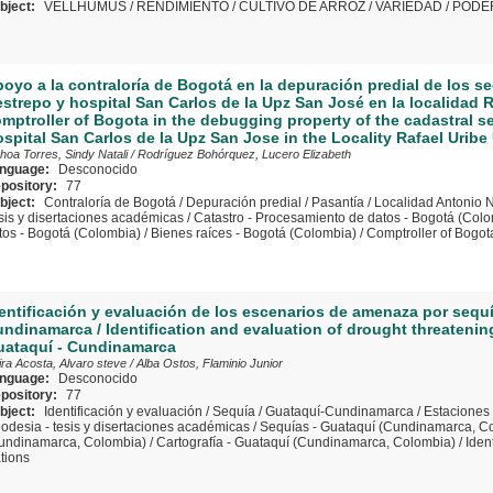
bject:
VELLHUMUS
/
RENDIMIENTO
/
CULTIVO DE ARROZ
/
VARIEDAD
/
PODE
oyo a la contraloría de Bogotá en la depuración predial de los s
strepo y hospital San Carlos de la Upz San José en la localidad R
mptroller of Bogota in the debugging property of the cadastral 
spital San Carlos de la Upz San Jose in the Locality Rafael Uribe
hoa Torres, Sindy Natali
/
Rodríguez Bohórquez, Lucero Elizabeth
nguage:
Desconocido
pository:
77
bject:
Contraloría de Bogotá
/
Depuración predial
/
Pasantía
/
Localidad Antonio 
sis y disertaciones académicas
/
Catastro - Procesamiento de datos - Bogotá (Col
tos - Bogotá (Colombia)
/
Bienes raíces - Bogotá (Colombia)
/
Comptroller of Bogot
entificación y evaluación de los escenarios de amenaza por sequ
ndinamarca / Identification and evaluation of drought threatening
uataquí - Cundinamarca
ra Acosta, Alvaro steve
/
Alba Ostos, Flaminio Junior
nguage:
Desconocido
pository:
77
bject:
Identificación y evaluación
/
Sequía
/
Guataquí-Cundinamarca
/
Estaciones
odesia - tesis y disertaciones académicas
/
Sequías - Guataquí (Cundinamarca, C
undinamarca, Colombia)
/
Cartografía - Guataquí (Cundinamarca, Colombia)
/
Iden
ations