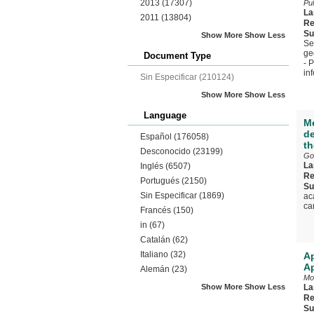
2013
(17307)
Pul
La
2011
(13804)
Re
Su
Show More
Show Less
Se
ge
Document Type
- 
in
Sin Especificar
(210124)
Show More
Show Less
Language
Me
de
Español
(176058)
th
Desconocido
(23199)
Go
La
Inglés
(6507)
Re
Portugués
(2150)
Su
Sin Especificar
(1869)
ac
ca
Francés
(150)
in
(67)
Catalán
(62)
Italiano
(32)
Ap
Ap
Alemán
(23)
Mo
Show More
Show Less
La
Re
Su