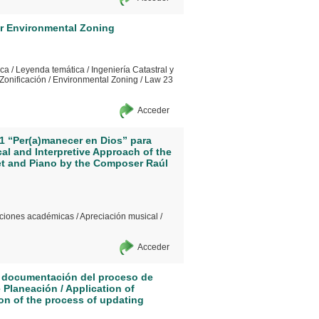
or Environmental Zoning
ica
/
Leyenda temática
/
Ingeniería Catastral y
Zonificación
/
Environmental Zoning
/
Law 23
Acceder
º 1 “Per(a)manecer en Dios” para
cal and Interpretive Approach of the
net and Piano by the Composer Raúl
taciones académicas
/
Apreciación musical
/
Acceder
 y documentación del proceso de
e Planeación / Application of
on of the process of updating