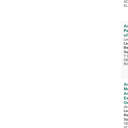
A
E
An
Pa
of
Len
La
Re
Su
Y 
DE
Ri
An
Mu
An
Es
O
Álv
La
Re
Su
GE
VO