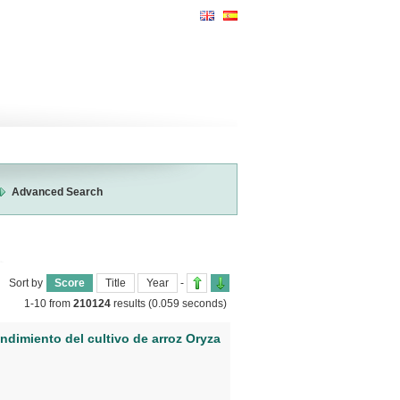
Advanced Search
Sort by
Score
Title
Year
-
1-10 from
210124
results
(0.059 seconds)
endimiento del cultivo de arroz Oryza