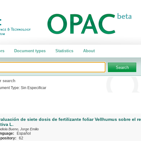
rs
Document types
Statistics
About
r search
ument Type:
Sin Especificar
aluación de siete dosis de fertilizante foliar Vellhumus sobre el r
tiva L.
diola Bueno, Jorge Emilio
nguage:
Español
pository:
62