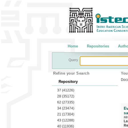
Home
Repositories
Autho
Query
Refine your Search
You
Doc
Repository
37
(41226)
28
(35172)
62
(27335)
Ev
34
(23474)
sa
21
(17304)
Min
43
(12288)
La
Re
40
(11936)