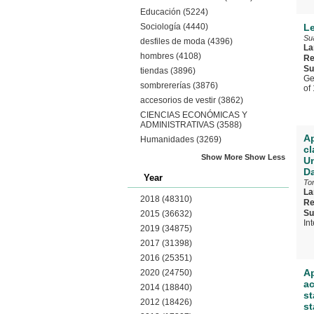
Educación
(5224)
Sociología
(4440)
Le
Su
desfiles de moda
(4396)
La
hombres
(4108)
Re
Su
tiendas
(3896)
Ge
sombrererías
(3876)
of
accesorios de vestir
(3862)
CIENCIAS ECONÓMICAS Y
ADMINISTRATIVAS
(3588)
Ap
Humanidades
(3269)
cl
Show More
Show Less
Un
Da
Year
To
La
2018
(48310)
Re
Su
2015
(36632)
In
2019
(34875)
2017
(31398)
2016
(25351)
Ap
2020
(24750)
ac
2014
(18840)
st
2012
(18426)
st