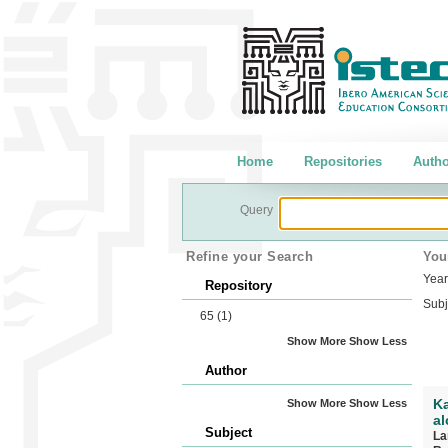
Home
Repositories
Autho
Query
Refine your Search
You
Year
Repository
Subj
65
(1)
Show More
Show Less
Author
Ka
Show More
Show Less
al
Subject
La