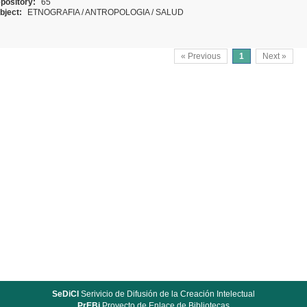
pository:
65
bject:
ETNOGRAFIA
/
ANTROPOLOGIA
/
SALUD
« Previous
1
Next »
SeDiCI
Serivicio de Difusión de la Creación Intelectual
PrEBi
Proyecto de Enlace de Bibliotecas