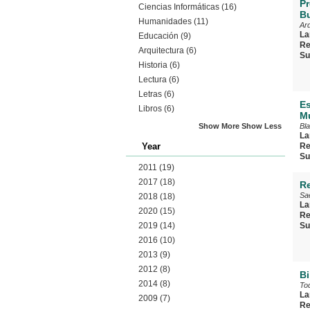
Pr
Ciencias Informáticas
(16)
B
Humanidades
(11)
Ar
La
Educación
(9)
Re
Arquitectura
(6)
Su
Historia
(6)
Lectura
(6)
Letras
(6)
Es
Libros
(6)
Mu
Show More
Show Less
Bl
La
Year
Re
Su
2011
(19)
2017
(18)
Re
Sa
2018
(18)
La
2020
(15)
Re
2019
(14)
Su
2016
(10)
2013
(9)
2012
(8)
Bi
2014
(8)
Tod
La
2009
(7)
Re