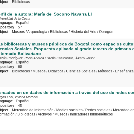
bject:
Bibliotecas
rfil de la autora: María del Socorro Navarra Ll
iversidad de la Costa
nguage:
Español
pository:
57
bject:
Museos
/
Arqueología
/
Bibliotecas
/
Historia del Arte
/
Obregón
s bibliotecas y museos públicos de Bogotá como espacios cultur
encias Sociales. Propuesta aplicada al grado tercero de primaria 
ternado Bolivariano
rzón Rodríguez, Paola Andrea
/
Ureña Castellanos, Álvaro Javier
nguage:
Español
pository:
68
bject:
Bibliotecas
/
Museos
/
Didáctica
/
Ciencias Sociales
/
Métodos - Enseñanza
rcadeo en unidades de información a través del uso de redes so
rgas Leal, Viviana Marcela
nguage:
Español
pository:
40
bject:
Mercadeo de información
/
Medios sociales
/
Redes sociales
/
Mercadeo en
formación
/
Bibliotecas
/
Archivos
/
Museos
/
Indicadores bibliométricos