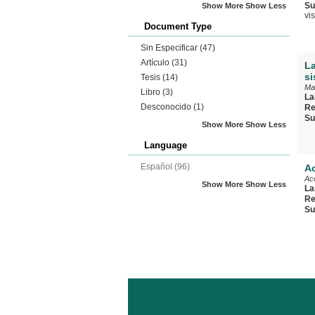
Su
Show More
Show Less
vi
Document Type
Sin Especificar
(47)
Artículo
(31)
La
si
Tesis
(14)
Ma
Libro
(3)
La
Desconocido
(1)
Re
Su
Show More
Show Less
Language
Español
(96)
Ac
Aco
Show More
Show Less
La
Re
Su