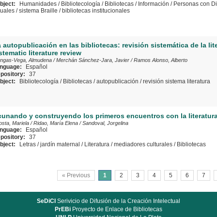
bject:
Humanidades
/
Bibliotecología
/
Bibliotecas
/
Información
/
Personas con D
suales
/
sistema Braille
/
bibliotecas institucionales
 autopublicación en las bibliotecas: revisión sistemática de la liter
stematic literature review
ngas-Vega, Almudena
/
Merchán Sánchez-Jara, Javier
/
Ramos Alonso, Alberto
nguage:
Español
pository:
37
bject:
Bibliotecología
/
Bibliotecas
/
autopublicación
/
revisión sistema literatura
unando y construyendo los primeros encuentros con la literatur
sta, Mariela
/
Ridao, María Elena
/
Sandoval, Jorgelina
nguage:
Español
pository:
37
bject:
Letras
/
jardín maternal
/
Literatura
/
mediadores culturales
/
Bibliotecas
« Previous
1
2
3
4
5
6
7
SeDiCI
Serivicio de Difusión de la Creación Intelectual
PrEBi
Proyecto de Enlace de Bibliotecas