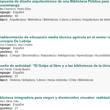
opuesta de diseño arquitectónico de una Biblioteca Pública para 
ucaramanga
dila Chamorro, Pedro Elías
nguage:
Español
pository:
40
bject:
Arquitectura
/
Biblioteca
/
Bibliotecas
/
Libros y lectura
/
Arquitectura de bibl
tablecimiento de educación media técnica agrícola en el sector ru
nicipio De Lebrija
anco Chaparro, Ana Cristina
nguage:
Español
pository:
40
bject:
Colegio
/
Bioclimática
/
Naturaleza
/
Inteligencias
/
Aprendizaje
/
Accesibili
seña de actividad: “El Golpe al libro y a las bibliotecas de la Uni
enz Pardo, Carola Beatriz
nguage:
Español
pository:
37
bject:
Historia
/
dictadura
/
Libros
/
mesa redonda
/
Chile
/
Bibliotecas
blioteca integradora para ciegos y disminuidos visuales: realidad
aro, Alicia Julia
nguage:
Español
pository:
37