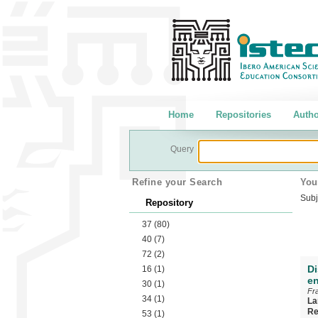
Home
Repositories
Autho
Query
Refine your Search
You
Subj
Repository
37
(80)
40
(7)
72
(2)
Di
16
(1)
en
30
(1)
Fr
34
(1)
La
Re
53
(1)