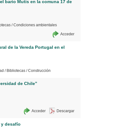
el bario Mutis en la comuna 17 de
iotecas
/
Condiciones ambientales
Acceder
ral de la Vereda Portugal en el
dad
/
Bibliotecas
/
Construcción
versidad de Chile”
Acceder
Descargar
 y desafío