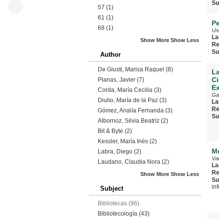
Su
57
(1)
61
(1)
Pe
68
(1)
Un
La
Show More
Show Less
Re
Su
Author
De Giusti, Marisa Raquel
(8)
La
Ci
Planas, Javier
(7)
Ex
Corda, María Cecilia
(3)
Ga
Diulio, María de la Paz
(3)
La
Re
Gómez, Analía Fernanda
(3)
Su
Albornoz, Silvia Beatríz
(2)
Bit & Byte
(2)
Kessler, María Inés
(2)
Me
Labra, Diego
(2)
Va
Laudano, Claudia Nora
(2)
La
Re
Show More
Show Less
Su
in
Subject
Bibliotecas
(96)
Bibliotecología
(43)