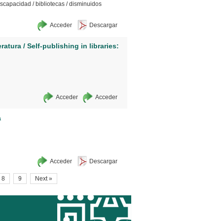
iscapacidad
/
bibliotecas
/
disminuidos
Acceder
Descargar
atura / Self-publishing in libraries:
Acceder
Acceder
a
Acceder
Descargar
8
9
Next »