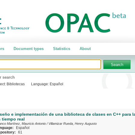
rs
Document types
Statistics
About
r search
ect:
Bibliotecas
Language:
Español
seño e implementación de una biblioteca de clases en C++ para l
 tiempo real
anco Martínez, Mauricio Antonio
/
Villamizar Rueda, Henry Augusto
nguage:
Español
pository:
61