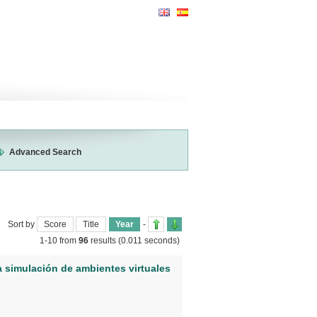
Advanced Search
Sort by
Score
Title
Year
-
1-10 from
96
results
(0.011 seconds)
a simulación de ambientes virtuales