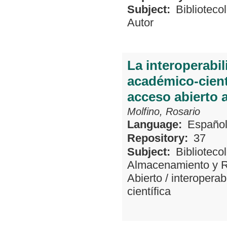
Subject:
Biblioteco
Autor
La interoperabi
académico-cient
acceso abierto 
Molfino, Rosario
Language:
Españo
Repository:
37
Subject:
Biblioteco
Almacenamiento y R
Abierto
/
interoperab
científica