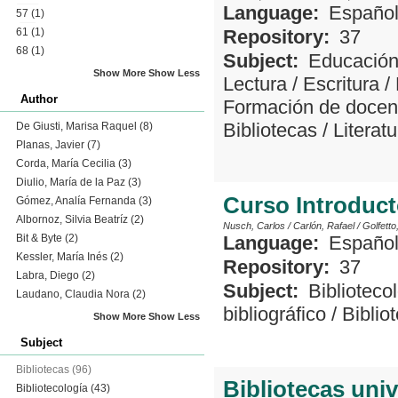
Language:
Españo
57
(1)
61
(1)
Repository:
37
68
(1)
Subject:
Educació
Show More
Show Less
Lectura
/
Escritura
/
Author
Formación de docen
Bibliotecas
/
Literatu
De Giusti, Marisa Raquel
(8)
Planas, Javier
(7)
Corda, María Cecilia
(3)
Diulio, María de la Paz
(3)
Curso Introduct
Gómez, Analía Fernanda
(3)
Albornoz, Silvia Beatríz
(2)
Nusch, Carlos
/
Carlón, Rafael
/
Golfetto
Bit & Byte
(2)
Language:
Españo
Kessler, María Inés
(2)
Repository:
37
Labra, Diego
(2)
Subject:
Biblioteco
Laudano, Claudia Nora
(2)
bibliográfico
/
Biblio
Show More
Show Less
Subject
Bibliotecas
(96)
Bibliotecas univ
Bibliotecología
(43)