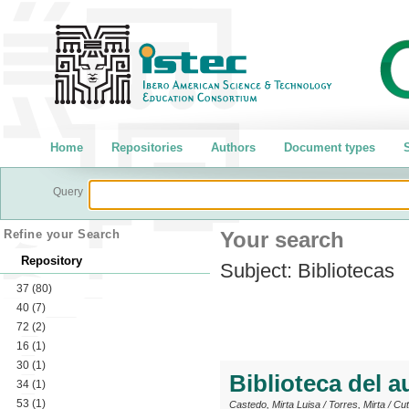
Home
Repositories
Authors
Document types
S
Query
Refine your Search
Your search
Repository
Subject:
Bibliotecas
37
(80)
40
(7)
72
(2)
16
(1)
30
(1)
Biblioteca del a
34
(1)
53
(1)
Castedo, Mirta Luisa
/
Torres, Mirta
/
Cut