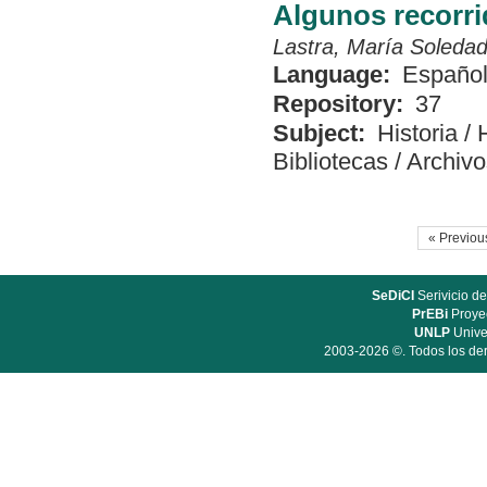
Algunos recorri
Lastra, María Soleda
Language:
Españo
Repository:
37
Subject:
Historia
/
Bibliotecas
/
Archivo
« Previou
SeDiCI
Serivicio de
PrEBi
Proyec
UNLP
Unive
2003-2026 ©. Todos los der