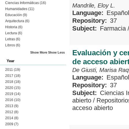
Ciencias Informáticas
(16)
Mandrile, Eloy L.
Humanidades
(11)
Language:
Españo
Educación
(9)
Repository:
37
Arquitectura
(6)
Subject:
Farmacia
Historia
(6)
Lectura
(6)
Letras
(6)
Libros
(6)
Evaluación y cer
Show More
Show Less
de acceso abier
Year
De Giusti, Marisa Raq
2011
(19)
2017
(18)
Language:
Españo
2018
(18)
Repository:
37
2020
(15)
Subject:
Ciencias I
2019
(14)
abierto
/
Repositorio
2016
(10)
2013
(9)
acceso abierto
2012
(8)
2014
(8)
2009
(7)