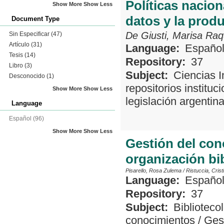
Políticas nacion
Show More
Show Less
datos y la produ
Document Type
De Giusti, Marisa Raq
Sin Especificar
(47)
Artículo
(31)
Language:
Españo
Tesis
(14)
Repository:
37
Libro
(3)
Subject:
Ciencias I
Desconocido
(1)
repositorios instituc
Show More
Show Less
legislación argentin
Language
Español
(96)
Show More
Show Less
Gestión del con
organización bib
Pisarello, Rosa Zulema
/
Ristuccia, Cristi
Language:
Españo
Repository:
37
Subject:
Biblioteco
conocimientos
/
Gest