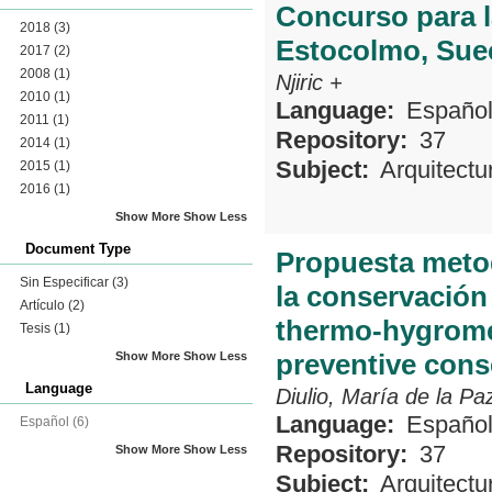
Concurso para l
2018
(3)
Estocolmo, Sue
2017
(2)
2008
(1)
Njiric +
2010
(1)
Language:
Españo
2011
(1)
Repository:
37
2014
(1)
Subject:
Arquitectu
2015
(1)
2016
(1)
Show More
Show Less
Document Type
Propuesta metod
Sin Especificar
(3)
la conservación 
Artículo
(2)
thermo-hygrome
Tesis
(1)
preventive cons
Show More
Show Less
Language
Diulio, María de la Pa
Language:
Españo
Español
(6)
Repository:
37
Show More
Show Less
Subject:
Arquitectu