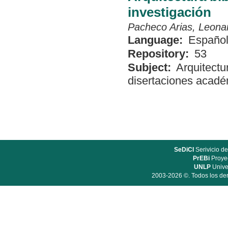
investigación
Pacheco Arias, Leona
Language:
Españo
Repository:
53
Subject:
Arquitectu
disertaciones acad
SeDiCI
Serivicio de
PrEBi
Proyec
UNLP
Unive
2003-2026 ©. Todos los der