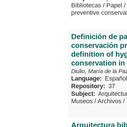
Bibliotecas
/
Papel
preventive conserva
Definición de p
conservación pre
definition of hy
conservation in 
Diulio, María de la Pa
Language:
Españo
Repository:
37
Subject:
Arquitectu
Museos
/
Archivos
/
Arquitectura bib