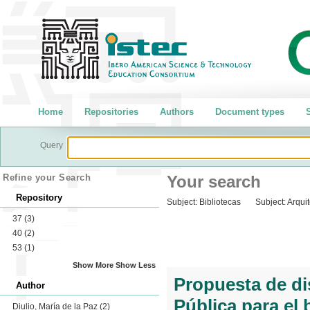
Home
Repositories
Authors
Document types
S
Query
Refine your Search
Your search
Repository
Subject:
Bibliotecas
Subject:
Arquit
37
(3)
40
(2)
53
(1)
Show More
Show Less
Propuesta de di
Author
Pública para el
Diulio, María de la Paz
(2)