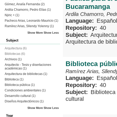
Gómez, Analía Fernanda
(2)
Bucaramanga
Ardila Chamorro, Pedro Elías
(1)
Ardila Chamorro, Pedr
Njiric +
(1)
Language:
Españo
Pacheco Arias, Leonardo Mauricio
(1)
Ramírez Arias, Sllendy Yolenny
(1)
Repository:
40
Show More
Show Less
Subject:
Arquitectu
Subject
Arquitectura de bibl
Arquitectura
(6)
Bibliotecas
(6)
Archivos
(1)
Biblioteca públ
Arquitecto - Tesis y disertaciones
académicas
(1)
Ramírez Arias, Sllend
Arquitectura de bibliotecas
(1)
Language:
Españo
Biblioteca
(1)
Repository:
40
Biblioteca pública
(1)
Condiciones ambientales
(1)
Subject:
Biblioteca
Desarrollo cultural
(1)
cultural
Diseños Arquitectónicos
(1)
Show More
Show Less
Year